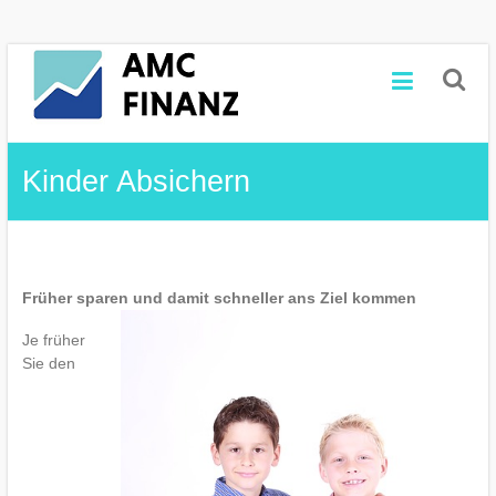
Zum
AMC
Inhalt
springen
Finanz
Finanzberatung
Kinder Absichern
und
-
vermittlung
Früher sparen und damit schneller ans Ziel kommen
Je früher
Sie den