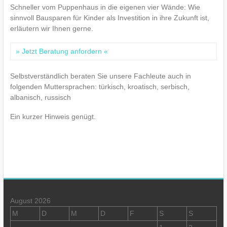
Schneller vom Puppenhaus in die eigenen vier Wände: Wie
sinnvoll Bausparen für Kinder als Investition in ihre Zukunft ist,
erläutern wir Ihnen gerne.
» Jetzt Beratung anfordern «
Selbstverständlich beraten Sie unsere Fachleute auch in
folgenden Muttersprachen: türkisch, kroatisch, serbisch,
albanisch, russisch
Ein kurzer Hinweis genügt.
August 2026
M
D
M
D
F
S
S